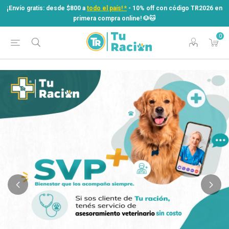
¡Envío gratis: desde $800 a
todo el país! *
- 10% off con código TR2026 en
primera compra online! ​🐶​🐱
0
¡Envío gratis: desde $800 a
todo el país! *
- 10% off con código TR2026 en
primera compra online! ​🐶​🐱