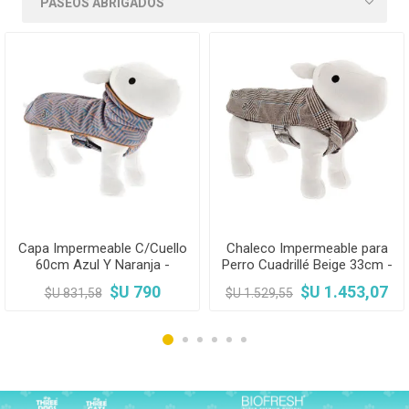
Capa Impermeable C/Cuello
Chaleco Impermeable para
60cm Azul Y Naranja -
Perro Cuadrillé Beige 33cm -
Ferribiella
Ferribiella
$U 790
$U 1.453,07
$U 831,58
$U 1.529,55