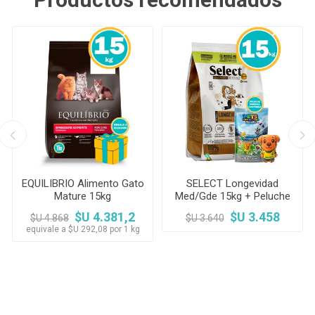
EQUILIBRIO Alimento Gato
SELECT Longevidad
Mature 15kg
Med/Gde 15kg + Peluche
sorpresa mundial
$U 4.381,2
$U 3.458
$U 4.868
$U 3.640
equivale a $U 292,08 por 1 kg