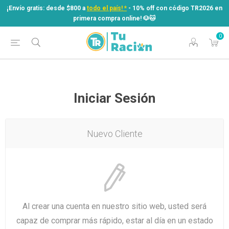
¡Envío gratis: desde $800 a
todo el país! *
- 10% off con código TR2026 en
primera compra online! ​🐶​🐱
0
¡Envío gratis: desde $800 a
todo el país! *
- 10% off con código TR2026 en
primera compra online! ​🐶​🐱
Iniciar Sesión
Nuevo Cliente
Al crear una cuenta en nuestro sitio web, usted será
capaz de comprar más rápido, estar al día en un estado