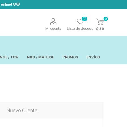
line! ​🐶​🐱
(0)
0
Mi cuenta
Lista de deseos
$U 0
NGE / TOW
N&D / MATISSE
PROMOS
ENVÍOS
t
Laor
USAPET
Hill´s
TOW - Taste of
eo
Ropa
the Wild
Nuevo Cliente
 y Aseo
Brain Plus
os y
Monge
rios y Bandejas
Big Boss
tos
Pro Pac