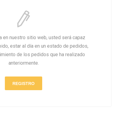
amentos
igiene
a (Cepillos, peines y
 Antiparasitarios
ostoperatorio
lgas y Antiparasitarios
los Postoperatorio
ta en nuestro sitio web, usted será capaz
do, estar al día en un estado de pedidos,
uimiento de los pedidos que ha realizado
anteriormente.