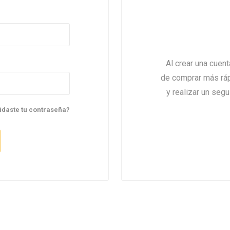
Premios y Patés
Transportadoras
Medic
Primocao
Estética e H
eterinarias
Comedero y Bebedero
Kat Bom
N&D
eterinarias
Juguetes
Estétic
Biofresh
Antipulgas y
tijeras)
Juguetes
Cachorreiros
Vet Life
Collares y Arneses
Three Dogs &
Artículos P
Antipu
Chapitas identificatorias
Three Cats
Monello Bites
Rascadores
day
Shampoos
Artícu
Al crear una cuen
Camas, Cuchas y
YowUp!
Chapitas Identificatorias
Colchonetas
de comprar más rápi
Camas y Cuchas
Casillas
y realizar un seg
idaste tu contraseña?