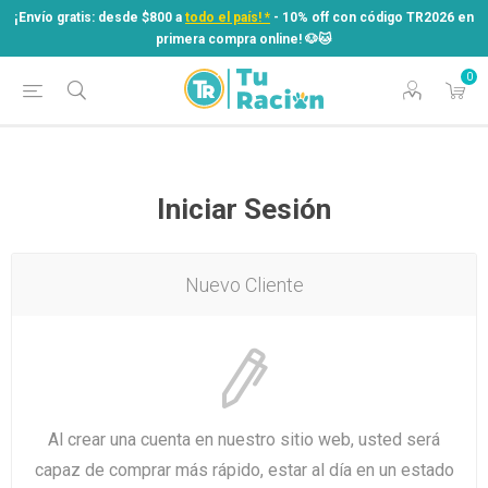
¡Envío gratis: desde $800 a
todo el país! *
- 10% off con código TR2026 en
primera compra online! ​🐶​🐱
0
¡Envío gratis: desde $800 a
todo el país! *
- 10% off con código TR2026 en
primera compra online! ​🐶​🐱
Iniciar Sesión
Nuevo Cliente
Al crear una cuenta en nuestro sitio web, usted será
capaz de comprar más rápido, estar al día en un estado