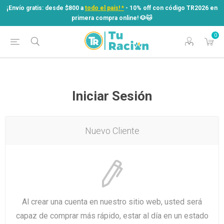
¡Envío gratis: desde $800 a
todo el país! *
- 10% off con código TR2026 en
primera compra online! ​🐶​🐱
0
¡Envío gratis: desde $800 a
todo el país! *
- 10% off con código TR2026 en
primera compra online! ​🐶​🐱
Iniciar Sesión
Nuevo Cliente
Al crear una cuenta en nuestro sitio web, usted será
capaz de comprar más rápido, estar al día en un estado