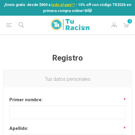
¡Envío gratis: desde $800 a
todo el país! *
- 10% off con código TR2026 en
primera compra online! ​🐶​🐱
0
¡Envío gratis: desde $800 a
todo el país! *
- 10% off con código TR2026 en
primera compra online! ​🐶​🐱
Registro
Tus datos personales
Primer nombre:
*
Apellido:
*