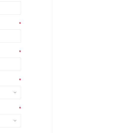
*
*
*
*