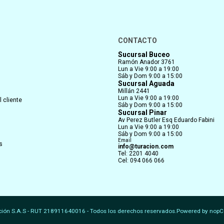
CONTACTO
Sucursal Buceo
Ramón Anador 3761
Lun a Vie 9:00 a 19:00
Sáb y Dom 9:00 a 15:00
Sucursal Aguada
Millán 2441
Lun a Vie 9:00 a 19:00
 cliente
Sáb y Dom 9:00 a 15:00
Sucursal Pinar
Av Perez Butler Esq Eduardo Fabini
Lun a Vie 9:00 a 19:00
Sáb y Dom 9:00 a 15:00
Email
s
info@turacion.com
Tel: 2201 4040
Cel: 094 066 066
ción S.A.S - RUT 218911640016 - Todos los derechos reservados.
Powered by
nopC