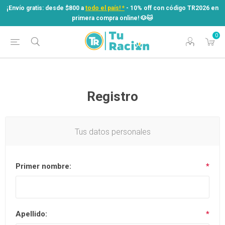
¡Envío gratis: desde $800 a
todo el país! *
- 10% off con código TR2026 en
primera compra online! ​🐶​🐱
0
¡Envío gratis: desde $800 a
todo el país! *
- 10% off con código TR2026 en
primera compra online! ​🐶​🐱
Registro
Tus datos personales
Primer nombre:
*
Apellido:
*