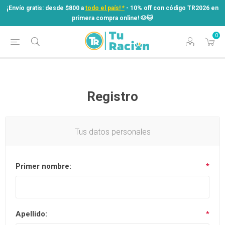
¡Envío gratis: desde $800 a
todo el país! *
- 10% off con código TR2026 en
primera compra online! ​🐶​🐱
0
¡Envío gratis: desde $800 a
todo el país! *
- 10% off con código TR2026 en
primera compra online! ​🐶​🐱
Registro
Tus datos personales
Primer nombre:
*
Apellido:
*