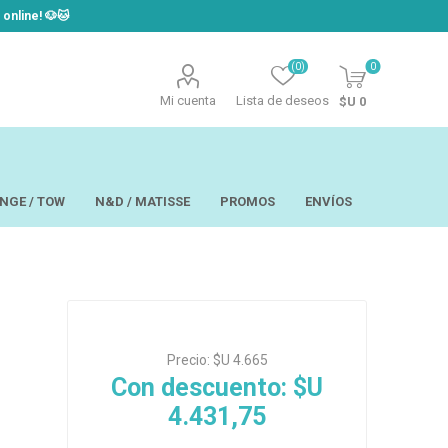
line! ​🐶​🐱
(0)
0
Mi cuenta
Lista de deseos
$U 0
NGE / TOW
N&D / MATISSE
PROMOS
ENVÍOS
t
Laor
USAPET
Precio:
$U 4.665
Hill´s
TOW - Taste of
eo
Ropa
the Wild
Con descuento:
$U
 y Aseo
Brain Plus
4.431,75
os y
Monge
rios y Bandejas
Big Boss
tos
Pro Pac