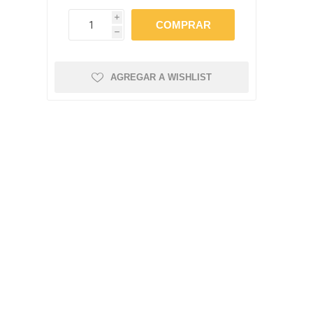
amentos
igiene
i
a (Cepillos, peines y
 Antiparasitarios
h
ostoperatorio
lgas y Antiparasitarios
AGREGAR A WISHLIST
los Postoperatorio