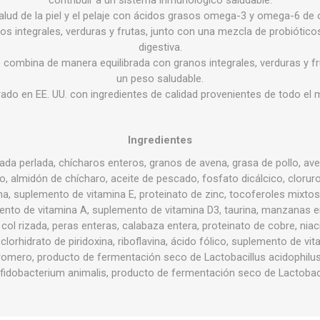
lud de la piel y el pelaje con ácidos grasos omega-3 y omega-6 de o
nos integrales, verduras y frutas, junto con una mezcla de probiótico
digestiva.
 se combina de manera equilibrada con granos integrales, verduras y 
un peso saludable.
ado en EE. UU. con ingredientes de calidad provenientes de todo el
Ingredientes
bada perlada, chícharos enteros, granos de avena, grasa de pollo, aven
lo, almidón de chícharo, aceite de pescado, fosfato dicálcico, clorur
ina, suplemento de vitamina E, proteinato de zinc, tocoferoles mixto
ento de vitamina A, suplemento de vitamina D3, taurina, manzanas
 col rizada, peras enteras, calabaza entera, proteinato de cobre, niac
clorhidrato de piridoxina, riboflavina, ácido fólico, suplemento de vit
 romero, producto de fermentación seco de Lactobacillus acidophilu
fidobacterium animalis, producto de fermentación seco de Lactobaci