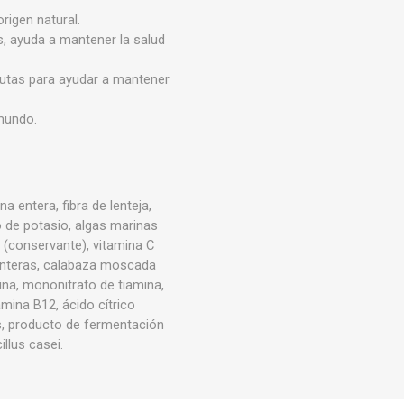
rigen natural.
s, ayuda a mantener la salud
frutas para ayudar a mantener
 mundo.
a entera, fibra de lenteja,
o de potasio, algas marinas
s (conservante), vitamina C
 enteras, calabaza moscada
ina, mononitrato de tiamina,
amina B12, ácido cítrico
s, producto de fermentación
llus casei.