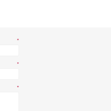
*
*
*