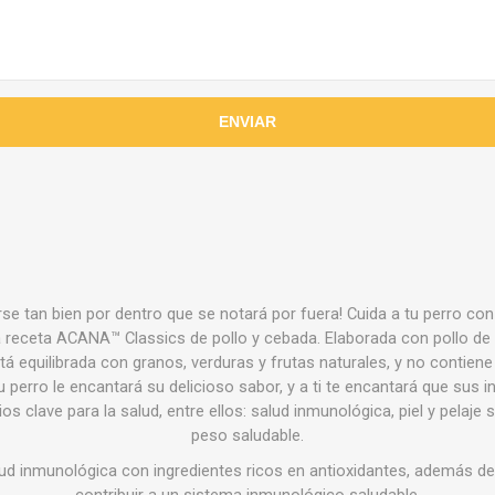
rse tan bien por dentro que se notará por fuera! Cuida a tu perro con l
a receta ACANA™ Classics de pollo y cebada. Elaborada con pollo de 
tá equilibrada con granos, verduras y frutas naturales, y no contien
tu perro le encantará su delicioso sabor, y a ti te encantará que sus 
s clave para la salud, entre ellos: salud inmunológica, piel y pelaje s
peso saludable.
ud inmunológica con ingredientes ricos en antioxidantes, además de 
contribuir a un sistema inmunológico saludable.