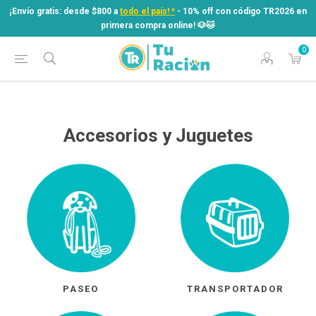
¡Envío gratis: desde $800 a
todo el país! *
- 10% off con código TR2026 en
primera compra online! ​🐶​🐱
0
¡Envío gratis: desde $800 a
todo el país! *
- 10% off con código TR2026 en
primera compra online! ​🐶​🐱
Accesorios y Juguetes
PASEO
TRANSPORTADOR