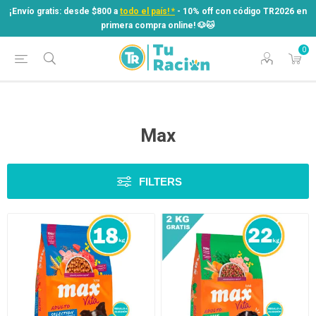
¡Envío gratis: desde $800 a
todo el país! *
- 10% off con código TR2026 en
primera compra online! ​🐶​🐱
0
¡Envío gratis: desde $800 a
todo el país! *
- 10% off con código TR2026 en
primera compra online! ​🐶​🐱
Max
FILTERS