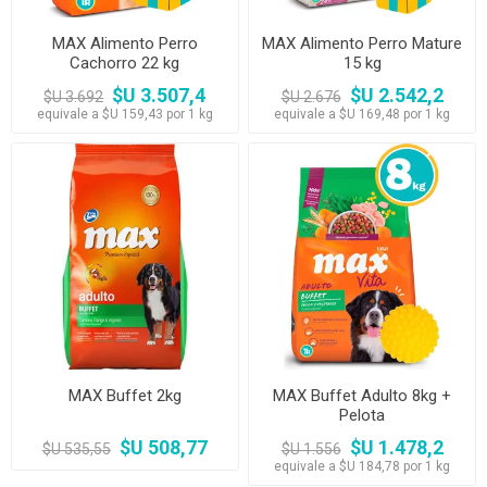
MAX Alimento Perro
MAX Alimento Perro Mature
Cachorro 22 kg
15 kg
$U 3.507,4
$U 2.542,2
$U 3.692
$U 2.676
equivale a $U 159,43 por 1 kg
equivale a $U 169,48 por 1 kg
MAX Buffet 2kg
MAX Buffet Adulto 8kg +
Pelota
$U 508,77
$U 1.478,2
$U 535,55
$U 1.556
equivale a $U 184,78 por 1 kg