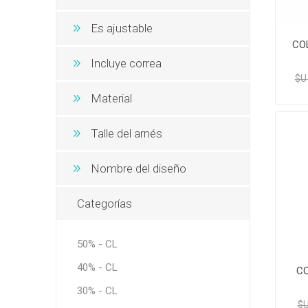
Es ajustable
CO
Incluye correa
$U
Material
Talle del arnés
Nombre del diseño
Categorías
50% - CL
40% - CL
CO
30% - CL
$U