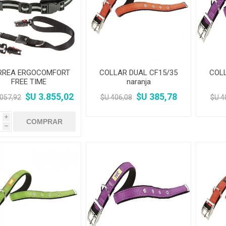
Premios y Patés
Transportadoras
Medic
Primocao
Estética e H
eterinarias
Comedero y Bebedero
Kat Bom
N&D
eterinarias
Juguetes
Estétic
Biofresh
Antipulgas y
tijeras)
Juguetes
Cachorreiros
Vet Life
Collares y Arneses
Three Dogs &
Artículos P
Antipu
Chapitas identificatorias
Three Cats
Monello Bites
Rascadores
day
Shampoos
Artícu
Camas, Cuchas y
YowUp!
Chapitas Identificatorias
Colchonetas
RREA ERGOCOMFORT
COLLAR DUAL CF15/35
COLL
FREE TIME
naranja
Camas y Cuchas
Casillas
$U 3.855,02
$U 385,78
.057,92
$U 406,08
$U 4
i
h