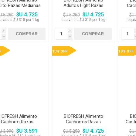
IOFRESH Alimento
BIOFRESH Alimento
BI
ulto Razas Medianas
Adultos Light Razas
Cach
15KG
Grandes y Gigantes 15kg
$U 4.725
$U 4.725
U 5.250
$U 5.250
$U 
uivale a $U 315 por 1 kg
equivale a $U 315 por 1 kg
equi
i
i
h
h
F
10% OFF
10% OFF
IOFRESH Alimento
BIOFRESH Alimento
BI
Cachorro Razas
Cachorros Razas
Cast
Medianas 10 kg
Grandes y Gigantes 15kg
$U 3.591
$U 4.725
U 3.990
$U 5.250
$U 