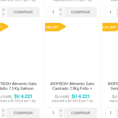
ivale a $U 359,1 por 1 kg
equivale a $U 315 por 1 kg
equi
i
i
h
h
F
10% OFF
10% OFF
FRESH Alimento Gato
BIOFRESH Alimento Gato
BIOFR
dulto 7.5 Kg Salmon
Castrado 7,5Kg Pollo +
Sen
Cama Aerea
B
$U 4.221
$U 4.221
U 4.690
$U 4.690
$U 
ivale a $U 562,8 por 1 kg
equivale a $U 562,8 por 1 kg
equiv
i
i
h
h