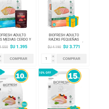
amentos
igiene
a (Cepillos, peines y
 Antiparasitarios
ostoperatorio
lgas y Antiparasitarios
los Postoperatorio
OFRESH ADULTO
BIOFRESH ADULTO
S MEDIAS CERDO Y
RAZAS PEQUEÑAS
ANÁ 3KG + Salsa
10,1KG CERDO Y ANANÁ
$U 1.395
$U 3.771
1.550
$U 4.190
Gran Plus
+ REGALO A ELECCIÓN
i
i
h
h
10% OFF