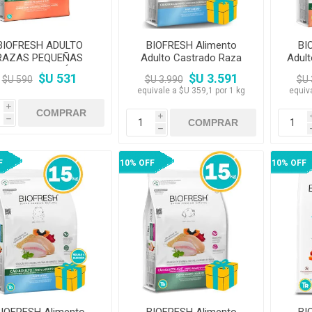
BIOFRESH ADULTO
BIOFRESH Alimento
BI
RAZAS PEQUEÑAS
Adulto Castrado Raza
Adul
ERDO Y ANANÁ 1kg
Media 10,1 kg
$U 531
$U 3.591
$U 590
$U 3.990
$U 
equivale a $U 359,1 por 1 kg
equiv
i
i
h
h
F
10% OFF
10% OFF