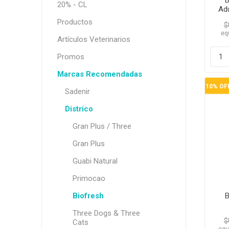
B
20% - CL
Ad
Productos
$
eq
Artículos Veterinarios
Promos
Marcas Recomendadas
10% OF
Sadenir
Districo
Gran Plus / Three
Gran Plus
Guabi Natural
Primocao
Biofresh
B
Three Dogs & Three
$
Cats