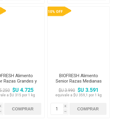
10% OFF
OFRESH Alimento
BIOFRESH Alimento
or Razas Grandes y
Senior Razas Medianas
Gigantes 15kg
10 kg
$U 4.725
$U 3.591
5.250
$U 3.990
vale a $U 315 por 1 kg
equivale a $U 359,1 por 1 kg
i
i
h
h
10% OFF