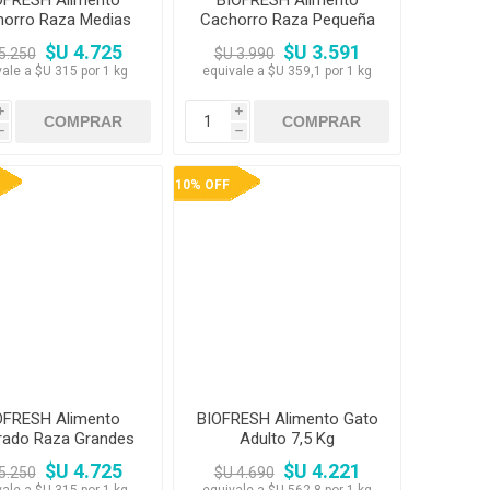
OFRESH Alimento
BIOFRESH Alimento
orro Raza Medias
Cachorro Raza Pequeña
15 kg
10 kg
$U 4.725
$U 3.591
5.250
$U 3.990
vale a $U 315 por 1 kg
equivale a $U 359,1 por 1 kg
i
i
h
h
10% OFF
OFRESH Alimento
BIOFRESH Alimento Gato
rado Raza Grandes
Adulto 7,5 Kg
15 Kg
$U 4.725
$U 4.221
5.250
$U 4.690