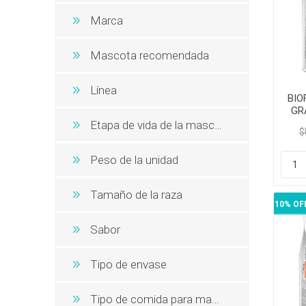
Snacks, 
Nero
Dietas V
Marca
Dietas V
Orijen
Acana
Mascota recomendada
MV Holli
Línea
BIO
GR
A
Etapa de vida de la mascota
$
Peso de la unidad
Tamaño de la raza
10% OF
Sabor
Tipo de envase
Tipo de comida para mascotas