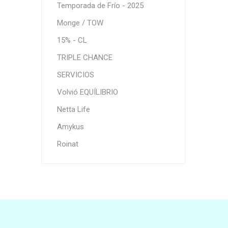
Temporada de Frío - 2025
Monge / TOW
15% - CL
TRIPLE CHANCE
SERVICIOS
Volvió EQUÍLIBRIO
B
Se
Netta Life
$
Amykus
equ
Roinat
10% OF