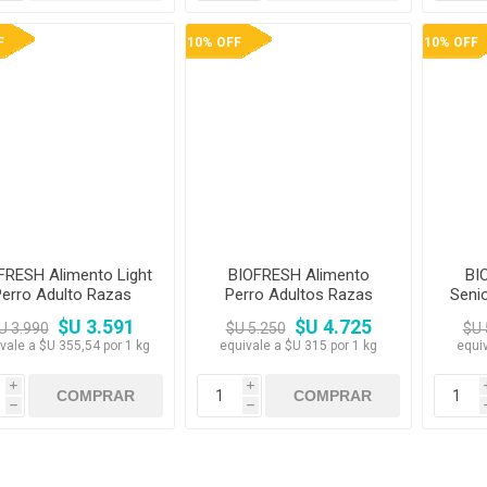
F
10% OFF
10% OFF
FRESH Alimento Light
BIOFRESH Alimento
BI
erro Adulto Razas
Perro Adultos Razas
Seni
Medianas 10,1 kg
Grandes 15 kg
$U 3.591
$U 4.725
U 3.990
$U 5.250
$U 
vale a $U 355,54 por 1 kg
equivale a $U 315 por 1 kg
equi
i
i
h
h
F
10% OFF
10% OFF