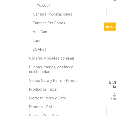
equ
YowUp!
Cantera Importaciones
Farmina Pet Foods
10% OF
VitalCan
Laor
USAPET
Collares y pipetas dominal
Cuchas, camas, casillas y
colchonetas
Virbac Gato y Perro - Promo
BIO
A
Productos Trixie
$
Biofresh Perro y Gato
equ
Promos HPM
Guabi y Gran Plus