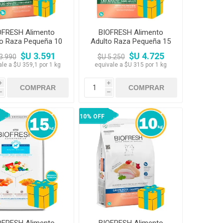
OFRESH Alimento
BIOFRESH Alimento
to Raza Pequeña 10
Adulto Raza Pequeña 15
Kg
kg
$U 3.591
$U 4.725
3.990
$U 5.250
ale a $U 359,1 por 1 kg
equivale a $U 315 por 1 kg
i
i
h
h
10% OFF