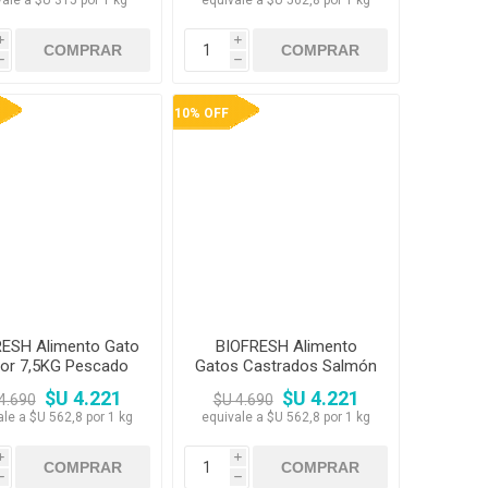
vale a $U 315 por 1 kg
equivale a $U 562,8 por 1 kg
i
i
h
h
10% OFF
ESH Alimento Gato
BIOFRESH Alimento
ior 7,5KG Pescado
Gatos Castrados Salmón
lanco y salmon
7,5 Kg
$U 4.221
$U 4.221
4.690
$U 4.690
ale a $U 562,8 por 1 kg
equivale a $U 562,8 por 1 kg
i
i
h
h