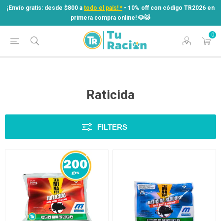
¡Envío gratis: desde $800 a
todo el país! *
- 10% off con código TR2026 en
primera compra online! ​🐶​🐱
0
¡Envío gratis: desde $800 a
todo el país! *
- 10% off con código TR2026 en
primera compra online! ​🐶​🐱
Raticida
FILTERS