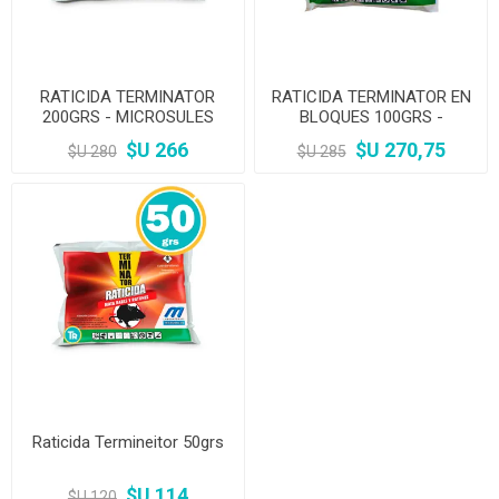
RATICIDA TERMINATOR
RATICIDA TERMINATOR EN
200GRS - MICROSULES
BLOQUES 100GRS -
MICROSULES
$U 266
$U 270,75
$U 280
$U 285
Raticida Termineitor 50grs
$U 114
$U 120