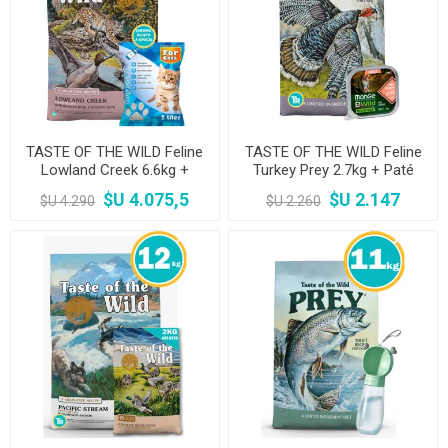
TASTE OF THE WILD Feline
TASTE OF THE WILD Feline
Lowland Creek 6.6kg +
Turkey Prey 2.7kg + Paté
Sanitario For Cats 5L
$U 4.075,5
$U 2.147
$U 4.290
$U 2.260