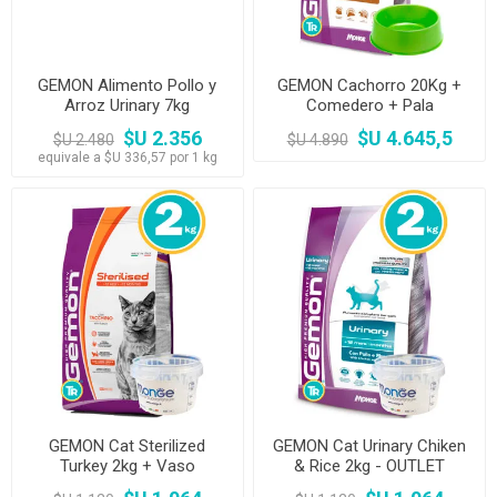
GEMON Alimento Pollo y
GEMON Cachorro 20Kg +
Arroz Urinary 7kg
Comedero + Pala
$U 2.356
$U 4.645,5
$U 2.480
$U 4.890
equivale a $U 336,57 por 1 kg
GEMON Cat Sterilized
GEMON Cat Urinary Chiken
Turkey 2kg + Vaso
& Rice 2kg - OUTLET