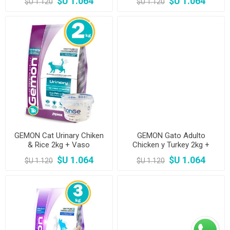
$U 1.064
$U 1.064
$U 1.120
$U 1.120
GEMON Cat Urinary Chiken
GEMON Gato Adulto
& Rice 2kg + Vaso
Chicken y Turkey 2kg +
Vaso
$U 1.064
$U 1.064
$U 1.120
$U 1.120