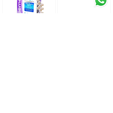
GEMON Medium Adult with
GEMON MINI ADULT WITH
Tuna y Rice 3kg + Huesitos
SALMON Y RICE 3KG +
de lonja
Huesitos de lonja
$U 1.225,5
$U 1.225,5
$U 1.290
$U 1.290
GEMON Mini Adulto With
GEMON Perro Adulto Light