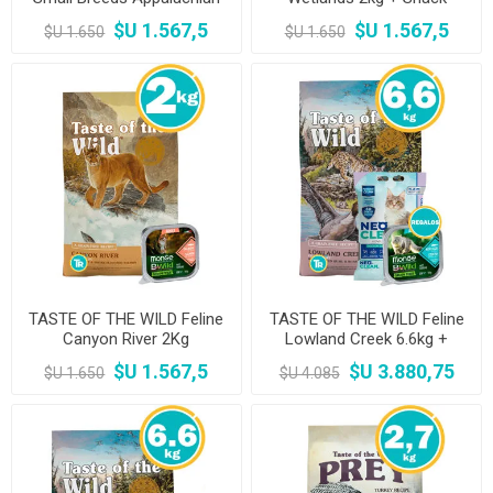
Valley 2 KG + Snack Monge
Monge
$U 1.567,5
$U 1.567,5
$U 1.650
$U 1.650
TASTE OF THE WILD Feline
TASTE OF THE WILD Feline
Canyon River 2Kg
Lowland Creek 6.6kg +
Sanitario + Paté
$U 1.567,5
$U 3.880,75
$U 1.650
$U 4.085