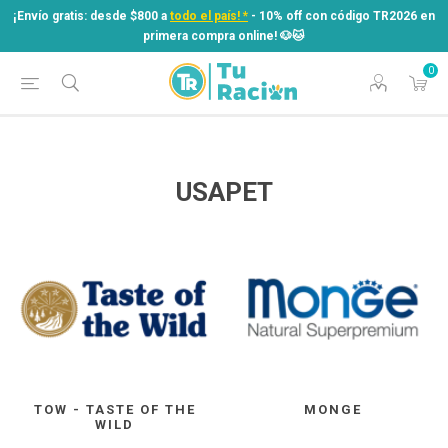
¡Envío gratis: desde $800 a
todo el país! *
- 10% off con código TR2026 en
primera compra online! ​🐶​🐱
0
¡Envío gratis: desde $800 a
todo el país! *
- 10% off con código TR2026 en
primera compra online! ​🐶​🐱
USAPET
TOW - TASTE OF THE
MONGE
WILD