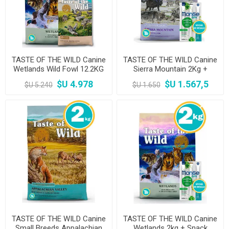
TASTE OF THE WILD Canine
TASTE OF THE WILD Canine
Wetlands Wild Fowl 12.2KG
Sierra Mountain 2Kg +
+ TOW Ancient Wetlands
Snack Monge
$U 4.978
$U 1.567,5
$U 5.240
$U 1.650
2kg
TASTE OF THE WILD Canine
TASTE OF THE WILD Canine
Small Breeds Appalachian
Wetlands 2kg + Snack