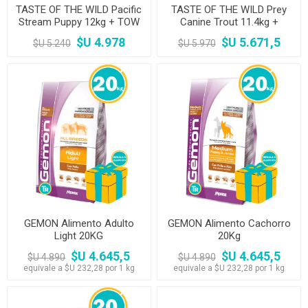
TASTE OF THE WILD Pacific
TASTE OF THE WILD Prey
Stream Puppy 12kg + TOW
Canine Trout 11.4kg +
Ancient Wetlands 2kg
Botella para paseo
$U 4.978
$U 5.671,5
$U 5.240
$U 5.970
GEMON Alimento Adulto
GEMON Alimento Cachorro
Light 20KG
20Kg
$U 4.645,5
$U 4.645,5
$U 4.890
$U 4.890
equivale a $U 232,28 por 1 kg
equivale a $U 232,28 por 1 kg