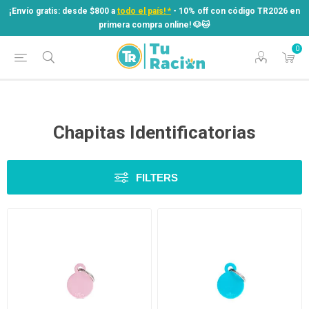
¡Envío gratis: desde $800 a
todo el país! *
- 10% off con código TR2026 en
primera compra online! ​🐶​🐱
0
¡Envío gratis: desde $800 a
todo el país! *
- 10% off con código TR2026 en
primera compra online! ​🐶​🐱
Chapitas Identificatorias
FILTERS