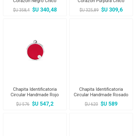
Corazón Negro Chico
Corazón Purpura Chico
$U 340,48
$U 309,6
$U 358,4
$U 325,89
Chapita Identificatoria
Chapita Identificatoria
Circular Handmade Rojo
Circular Handmade Rosado
Grande
Grande
$U 547,2
$U 589
$U 576
$U 620