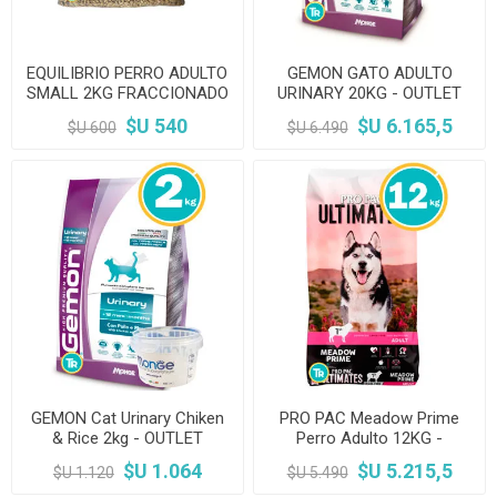
EQUILIBRIO PERRO ADULTO
GEMON GATO ADULTO
SMALL 2KG FRACCIONADO
URINARY 20KG - OUTLET
$U 540
$U 6.165,5
$U 600
$U 6.490
GEMON Cat Urinary Chiken
PRO PAC Meadow Prime
& Rice 2kg - OUTLET
Perro Adulto 12KG -
OUTLET
$U 1.064
$U 5.215,5
$U 1.120
$U 5.490