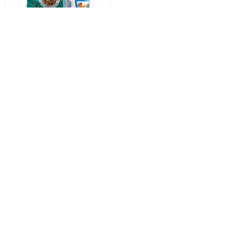
KELLER Perro Adulto 22 + 2
kg + Salsa optimum
$U 1.778,88
$U 1.872,5
equivale a $U 0 por 0 kg
Categorías