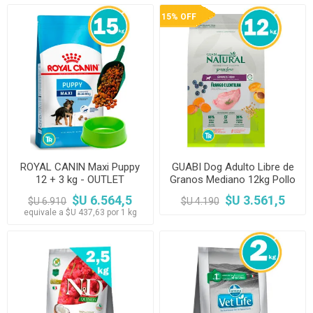
15% OFF
ROYAL CANIN Maxi Puppy
GUABI Dog Adulto Libre de
12 + 3 kg - OUTLET
Granos Mediano 12kg Pollo
y Lenteja - OUTLET
$U 6.564,5
$U 3.561,5
$U 6.910
$U 4.190
equivale a $U 437,63 por 1 kg