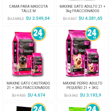
CAMA PARA MASCOTA
MAXINE GATO ADULTO 21 +
TALLE M
3kg FRACCIONADOS
$U 2.549,04
$U 4.281,65
$U 2.683,2
$U 4.507
MAXINE GATO CASTRADO
MAXINE PERRO ADULTO
21 + 3KG FRACCIONADOS
PEQUEÑO 21 + 3KG
FRACCIONADOS
$U 4.674
$U 3.193,9
$U 4.920
$U 3.362