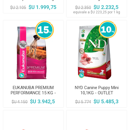
OUTLET
$U 1.999,75
$U 2.232,5
$U 2.105
$U 2.350
equivale a $U 223,25 por 1 kg
EUKANUBA PREMIUM
NYD Canine Puppy Mini
PERFORMANCE 15 KG -
10,1KG - OUTLET
OUTLET
$U 3.942,5
$U 5.485,3
$U 4.150
$U 5.774