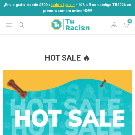
¡Envío gratis: desde $800 a
todo el país! *
- 10% off con código TR2026 en
primera compra online! ​🐶​🐱
0
¡Envío gratis: desde $800 a
todo el país! *
- 10% off con código TR2026 en
primera compra online! ​🐶​🐱
HOT SALE 🔥