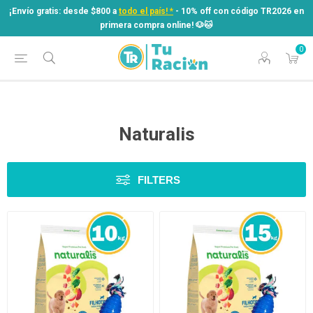
¡Envío gratis: desde $800 a
todo el país! *
- 10% off con código TR2026 en
primera compra online! ​🐶​🐱
0
¡Envío gratis: desde $800 a
todo el país! *
- 10% off con código TR2026 en
primera compra online! ​🐶​🐱
Naturalis
FILTERS