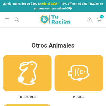
¡Envío gratis: desde $800 a
todo el país! *
- 10% off con código TR2026 en
primera compra online! ​🐶​🐱
0
¡Envío gratis: desde $800 a
todo el país! *
- 10% off con código TR2026 en
primera compra online! ​🐶​🐱
Otros Animales
ROEDORES
PECES