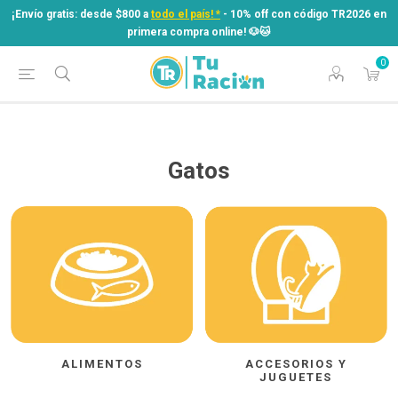
¡Envío gratis: desde $800 a
todo el país! *
- 10% off con código TR2026 en
primera compra online! ​🐶​🐱
0
¡Envío gratis: desde $800 a
todo el país! *
- 10% off con código TR2026 en
primera compra online! ​🐶​🐱
Gatos
ALIMENTOS
ACCESORIOS Y
JUGUETES