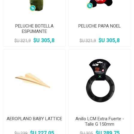
PELUCHE BOTELLA
PELUCHE PAPA NOEL
ESPUMANTE
$U 305,8
$U 305,8
$U 321,9
$U 321,9
AEROPLANO BABY LATTICE
Anillo LCM Extra Fuerte -
Talle G 150mm
$U 227,05
$U 289,75
$U 239
$U 305