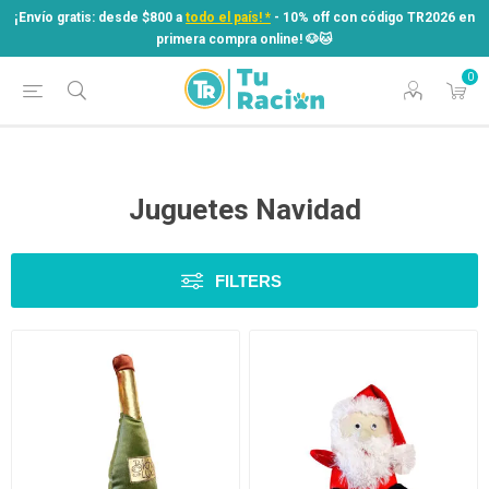
¡Envío gratis: desde $800 a
todo el país! *
- 10% off con código TR2026 en
primera compra online! ​🐶​🐱
0
¡Envío gratis: desde $800 a
todo el país! *
- 10% off con código TR2026 en
primera compra online! ​🐶​🐱
Juguetes Navidad
FILTERS