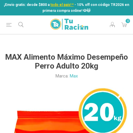
¡Envío gratis: desde $800 a
todo el país! *
- 10% off con código TR2026 en
primera compra online! ​🐶​🐱
0
¡Envío gratis: desde $800 a
todo el país! *
- 10% off con código TR2026 en
primera compra online! ​🐶​🐱
MAX Alimento Máximo Desempeño
Perro Adulto 20kg
Marca:
Max