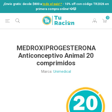
¡Envío gratis: desde $800 a
todo el país! *
- 10% off con código TR2026 en
primera compra online! ​🐶​🐱
0
¡Envío gratis: desde $800 a
todo el país! *
- 10% off con código TR2026 en
primera compra online! ​🐶​🐱
MEDROXIPROGESTERONA
Anticonceptivo Animal 20
comprimidos
Marca:
Unimedical