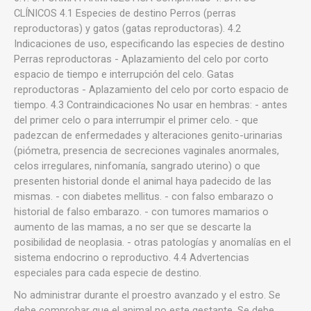
CLÍNICOS 4.1 Especies de destino Perros (perras
reproductoras) y gatos (gatas reproductoras). 4.2
Indicaciones de uso, especificando las especies de destino
Perras reproductoras - Aplazamiento del celo por corto
espacio de tiempo e interrupción del celo. Gatas
reproductoras - Aplazamiento del celo por corto espacio de
tiempo. 4.3 Contraindicaciones No usar en hembras: - antes
del primer celo o para interrumpir el primer celo. - que
padezcan de enfermedades y alteraciones genito-urinarias
(piómetra, presencia de secreciones vaginales anormales,
celos irregulares, ninfomanía, sangrado uterino) o que
presenten historial donde el animal haya padecido de las
mismas. - con diabetes mellitus. - con falso embarazo o
historial de falso embarazo. - con tumores mamarios o
aumento de las mamas, a no ser que se descarte la
posibilidad de neoplasia. - otras patologías y anomalías en el
sistema endocrino o reproductivo. 4.4 Advertencias
especiales para cada especie de destino.
No administrar durante el proestro avanzado y el estro. Se
debe comprobar que el animal no este gestante. Se debe