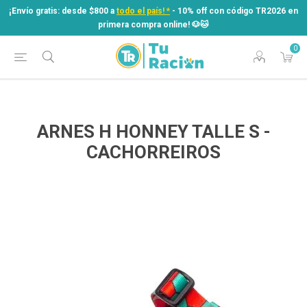
¡Envío gratis: desde $800 a
todo el país! *
- 10% off con código TR2026 en
primera compra online! ​🐶​🐱
0
¡Envío gratis: desde $800 a
todo el país! *
- 10% off con código TR2026 en
primera compra online! ​🐶​🐱
ARNES H HONNEY TALLE S -
CACHORREIROS