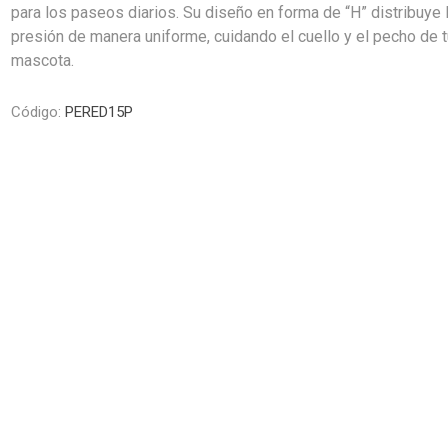
Premios y Patés
Transportadoras
Medic
Primocao
para los paseos diarios. Su diseño en forma de “H” distribuye 
Estética e H
eterinarias
Comedero y Bebedero
Kat Bom
N&D
presión de manera uniforme, cuidando el cuello y el pecho de 
eterinarias
Juguetes
Estétic
Biofresh
Antipulgas y
tijeras)
Juguetes
Cachorreiros
Vet Life
mascota.
Collares y Arneses
Three Dogs &
Artículos P
Antipu
Chapitas identificatorias
Three Cats
Monello Bites
Rascadores
day
Shampoos
Código:
PERED15P
Artícu
Camas, Cuchas y
YowUp!
Chapitas Identificatorias
Colchonetas
Camas y Cuchas
Casillas