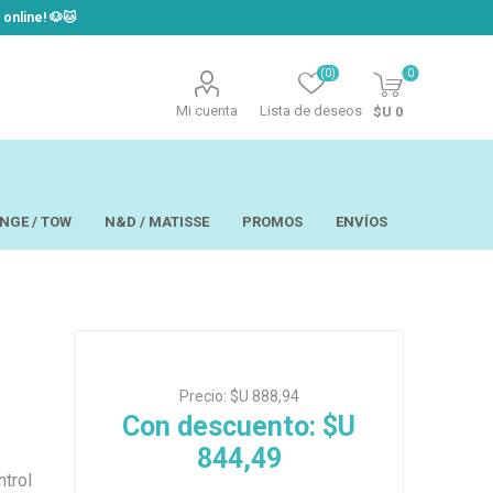
line! ​🐶​🐱
(0)
0
Mi cuenta
Lista de deseos
$U 0
NGE / TOW
N&D / MATISSE
PROMOS
ENVÍOS
t
Laor
USAPET
Precio:
$U 888,94
Hill´s
TOW - Taste of
eo
Ropa
the Wild
Con descuento:
$U
 y Aseo
Brain Plus
844,49
os y
Monge
rios y Bandejas
Big Boss
tos
ntrol
Pro Pac