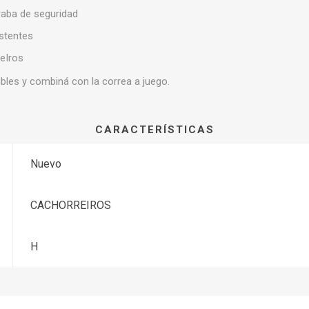
traba de seguridad
istentes
reIros
bles y combiná con la correa a juego.
CARACTERÍSTICAS
Nuevo
CACHORREIROS
H