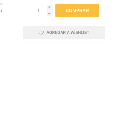
amentos
la
igiene
i
tu
a (Cepillos, peines y
 Antiparasitarios
h
ostoperatorio
lgas y Antiparasitarios
AGREGAR A WISHLIST
los Postoperatorio