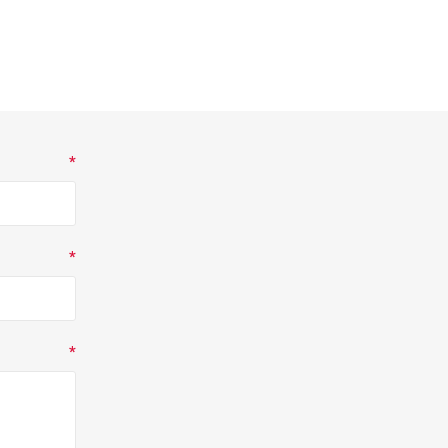
*
*
*