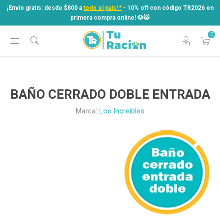
¡Envío gratis: desde $800 a
todo el país! *
- 10% off con código TR2026 en
primera compra online! ​🐶​🐱
0
¡Envío gratis: desde $800 a
todo el país! *
- 10% off con código TR2026 en
primera compra online! ​🐶​🐱
BAÑO CERRADO DOBLE ENTRADA
Marca:
Los Increibles