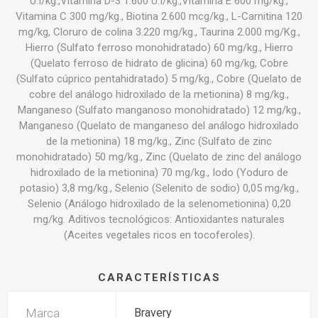
U.I/kg.,Vitamina D-3 1.600 U.I/kg.,Vitamina E 600 mg/kg.,
Vitamina C 300 mg/kg., Biotina 2.600 mcg/kg., L-Carnitina 120
mg/kg, Cloruro de colina 3.220 mg/kg., Taurina 2.000 mg/Kg.,
Hierro (Sulfato ferroso monohidratado) 60 mg/kg., Hierro
(Quelato ferroso de hidrato de glicina) 60 mg/kg, Cobre
(Sulfato cúprico pentahidratado) 5 mg/kg., Cobre (Quelato de
cobre del análogo hidroxilado de la metionina) 8 mg/kg.,
Manganeso (Sulfato manganoso monohidratado) 12 mg/kg.,
Manganeso (Quelato de manganeso del análogo hidroxilado
de la metionina) 18 mg/kg., Zinc (Sulfato de zinc
monohidratado) 50 mg/kg., Zinc (Quelato de zinc del análogo
hidroxilado de la metionina) 70 mg/kg., Iodo (Yoduro de
potasio) 3,8 mg/kg., Selenio (Selenito de sodio) 0,05 mg/kg.,
Selenio (Análogo hidroxilado de la selenometionina) 0,20
mg/kg. Aditivos tecnológicos: Antioxidantes naturales
(Aceites vegetales ricos en tocoferoles).
CARACTERÍSTICAS
Marca
Bravery