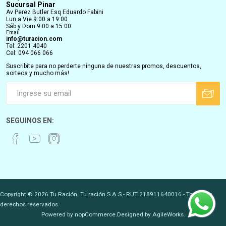
Sucursal Pinar
Av Perez Butler Esq Eduardo Fabini
Lun a Vie 9:00 a 19:00
Sáb y Dom 9:00 a 15:00
Email
info@turacion.com
Tel: 2201 4040
Cel: 094 066 066
Suscribite para no perderte ninguna de nuestras promos, descuentos,
sorteos y mucho más!
SEGUINOS EN:
Copyright ® 2026 Tu Ración. Tu ración S.A.S - RUT 218911640016 - Todos los
derechos reservados.
Powered by
nopCommerce.
Designed by
AgileWorks.