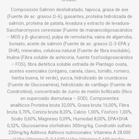
Composición Salmón deshidratado, tapioca, grasa de ave
(Fuente de ac. grasos Ω-6), guisantes, proteína hidrolizada de
salmón, proteína de patata, levadura y extracto de levadura-
Saccharomyces cerevisiae (Fuente de mananooligosacáridos
– MOS y β-glucanos), pulpa de remolacha, vaina de algarroba,
boniato, aceite de salmón (Fuente de ac. grasos Ω-3-EPA y
DHA), minerales, celulosa natural (Fuente de fibra insoluble),
Inulina (Fibra soluble de achicoria, fuente fosfooligosacáridos
– FOS), fibra dietética soluble extraída de Plantago ovata,
aceites esenciales (orégano, canela, clavo, tomillo, romero,
hierba buena, té verde), yucca, hidrolizado de crustáceos
(Fuente de Glucosamina), hidrolizado de cartílago (Fuente de
Condroitina), concentrado de zumo de melón liofilizado (Rico
en superoxido dismutasa – SOD). Componentes
analíticos Proteína bruta 32,00%, Grasa bruta 16,00%, Fibra
bruta 3,70%, Ceniza bruta 8,20%, Calcio 1,00%, Fósforo 1,00%,
Sodio 0,60%, Magnesio 0,09%, Humedad 8,00%, EPA+DHA
0,52%, Glucosamina clorhidrato 300mg/kg, Condroitín sulfato
220mg/kg Aditivos Aditivos nutricionales: Vitamina A 28.000