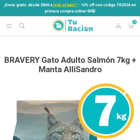
¡Envío gratis: desde $800 a
todo el país! *
- 10% off con código TR2026 en
primera compra online! ​🐶​🐱
0
¡Envío gratis: desde $800 a
todo el país! *
- 10% off con código TR2026 en
primera compra online! ​🐶​🐱
BRAVERY Gato Adulto Salmón 7kg +
Manta AlliSandro