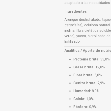
adaptado a las necesidades d
Ingredientes
Arenque deshidratado, tapioc
cerevisiae
), celulosa natura
inulina, fibra dietética soluble
verde), yucca, hidrolizado d
liofilizado.
Analítica / Aporte de nutri
Proteína bruta:
33,0%
Grasa bruta:
12,0%
Fibra bruta:
5,0%
Ceniza bruta:
7,9%
Humedad:
8,0%
Calcio:
1,0%
Fósforo:
0,9%