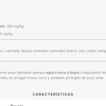
ato:
300 mg/kg
0 mg/kg
na, L-carnitina, taurina, minerales esenciales (hierro, zinc, cobre, ma
 forma seca. Mantener siempre
agua fresca y limpia
a disposición del
ado, en un lugar fresco, seco y ventilado, protegido de la luz solar.
CARACTERÍSTICAS