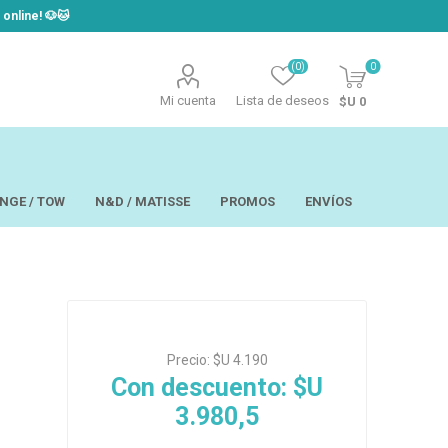
line! ​🐶​🐱
(0)
0
Mi cuenta
Lista de deseos
$U 0
NGE / TOW
N&D / MATISSE
PROMOS
ENVÍOS
t
Laor
USAPET
Precio:
$U 4.190
Hill´s
TOW - Taste of
eo
Ropa
the Wild
Con descuento:
$U
 y Aseo
Brain Plus
3.980,5
os y
Monge
rios y Bandejas
Big Boss
tos
Pro Pac