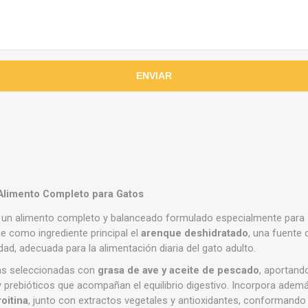
 Alimento Completo para Gatos
un alimento completo y balanceado formulado especialmente para
ne como ingrediente principal el
arenque deshidratado
, una fuente 
idad, adecuada para la alimentación diaria del gato adulto.
as seleccionadas con
grasa de ave y aceite de pescado
, aportand
 y prebióticos que acompañan el equilibrio digestivo. Incorpora adem
oitina
, junto con extractos vegetales y antioxidantes, conformando u