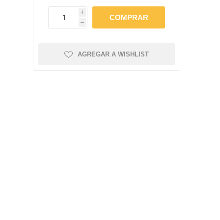
amentos
igiene
i
a (Cepillos, peines y
 Antiparasitarios
h
ostoperatorio
lgas y Antiparasitarios
AGREGAR A WISHLIST
los Postoperatorio