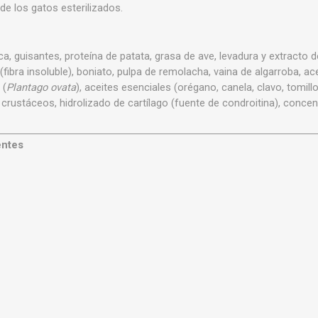
e los gatos esterilizados.
a, guisantes, proteína de patata, grasa de ave, levadura y extracto d
l (fibra insoluble), boniato, pulpa de remolacha, vaina de algarroba, a
 (
Plantago ovata
), aceites esenciales (orégano, canela, clavo, tomill
e crustáceos, hidrolizado de cartílago (fuente de condroitina), con
entes