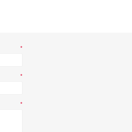
*
*
*