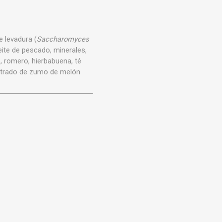
e levadura (
Saccharomyces
ceite de pescado, minerales,
o, romero, hierbabuena, té
centrado de zumo de melón