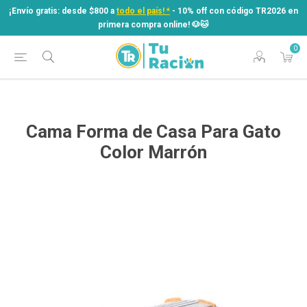
¡Envío gratis: desde $800 a
todo el país! *
- 10% off con código TR2026 en
primera compra online! ​🐶​🐱
0
¡Envío gratis: desde $800 a
todo el país! *
- 10% off con código TR2026 en
primera compra online! ​🐶​🐱
Cama Forma de Casa Para Gato
Color Marrón