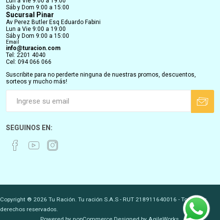
Lun a Vie 9:00 a 19:00
Sáb y Dom 9:00 a 15:00
Sucursal Pinar
Av Perez Butler Esq Eduardo Fabini
Lun a Vie 9:00 a 19:00
Sáb y Dom 9:00 a 15:00
Email
info@turacion.com
Tel: 2201 4040
Cel: 094 066 066
Suscribite para no perderte ninguna de nuestras promos, descuentos,
sorteos y mucho más!
SEGUINOS EN:
Copyright ® 2026 Tu Ración. Tu ración S.A.S - RUT 218911640016 - Todos los
derechos reservados.
Powered by
nopCommerce.
Designed by
AgileWorks.