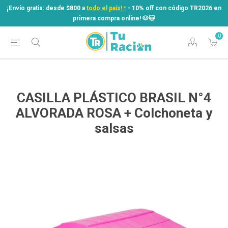
¡Envío gratis: desde $800 a
todo el país! *
- 10% off con código TR2026 en
primera compra online! ​🐶​🐱
0
¡Envío gratis: desde $800 a
todo el país! *
- 10% off con código TR2026 en
primera compra online! ​🐶​🐱
CASILLA PLÁSTICO BRASIL N°4
ALVORADA ROSA + Colchoneta y
salsas