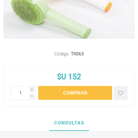
Código:
TR063
$U 152
i
h
CONSULTAS