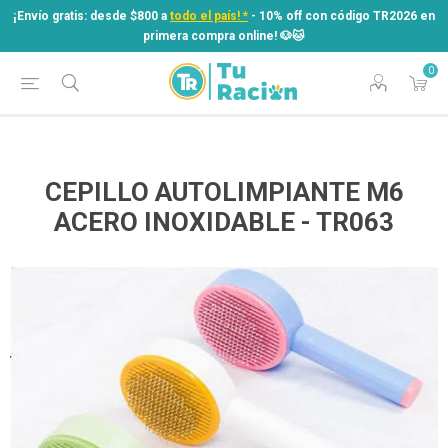
¡Envío gratis: desde $800 a
todo el país! *
- 10% off con código TR2026 en
primera compra online! ​🐶​🐱
0
¡Envío gratis: desde $800 a
todo el país! *
- 10% off con código TR2026 en
primera compra online! ​🐶​🐱
CEPILLO AUTOLIMPIANTE M6
ACERO INOXIDABLE - TR063