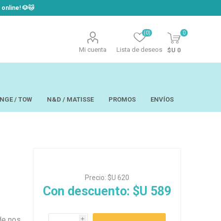
line! ​🐶​🐱
(0)
0
Mi cuenta
Lista de deseos
$U 0
NGE / TOW
N&D / MATISSE
PROMOS
ENVÍOS
t
Laor
USAPET
Precio:
$U 620
Hill´s
TOW - Taste of
eo
Ropa
the Wild
Con descuento:
$U 589
 y Aseo
Brain Plus
os y
Monge
rios y Bandejas
Big Boss
tos
Pro Pac
de nos
i