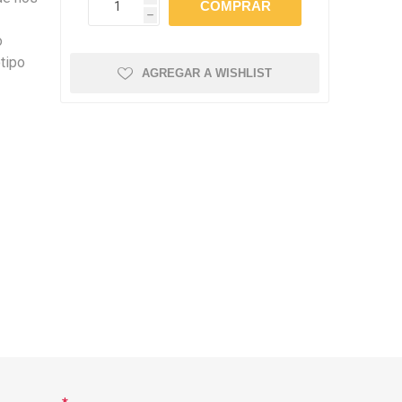
amentos
igiene
e
h
a (Cepillos, peines y
o
 Antiparasitarios
tipo
ostoperatorio
AGREGAR A WISHLIST
lgas y Antiparasitarios
los Postoperatorio