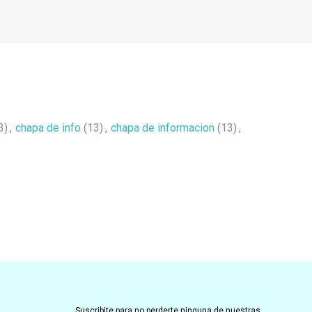
3)
,
chapa de info
(13)
,
chapa de informacion
(13)
,
Suscribite para no perderte ninguna de nuestras