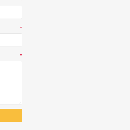
*
*
*