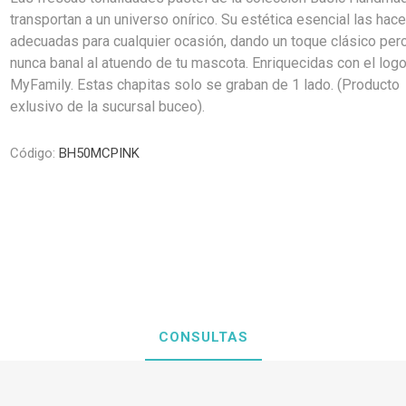
Premios y Patés
Transportadoras
Medic
Primocao
Estética e H
transportan a un universo onírico. Su estética esencial las hac
eterinarias
Comedero y Bebedero
Kat Bom
N&D
eterinarias
Juguetes
Estétic
Biofresh
adecuadas para cualquier ocasión, dando un toque clásico per
Antipulgas y
tijeras)
Juguetes
Cachorreiros
Vet Life
nunca banal al atuendo de tu mascota. Enriquecidas con el logo
Collares y Arneses
Three Dogs &
Artículos P
Antipu
Chapitas identificatorias
Three Cats
Monello Bites
MyFamily. Estas chapitas solo se graban de 1 lado. (Producto
Rascadores
day
Shampoos
exlusivo de la sucursal buceo).
Artícu
Camas, Cuchas y
YowUp!
Chapitas Identificatorias
Colchonetas
Camas y Cuchas
Código:
BH50MCPINK
Casillas
CONSULTAS