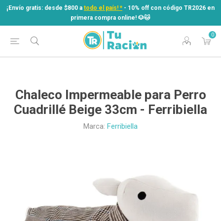
¡Envío gratis: desde $800 a
todo el país! *
- 10% off con código TR2026 en
primera compra online! ​🐶​🐱
0
¡Envío gratis: desde $800 a
todo el país! *
- 10% off con código TR2026 en
primera compra online! ​🐶​🐱
Chaleco Impermeable para Perro
Cuadrillé Beige 33cm - Ferribiella
Marca:
Ferribiella