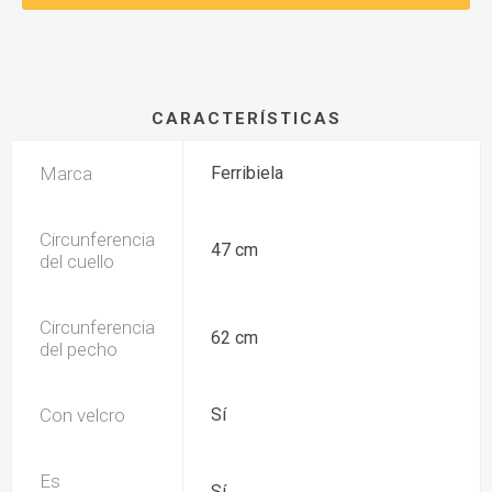
CARACTERÍSTICAS
Marca
Ferribiela
Circunferencia
47 cm
del cuello
Circunferencia
62 cm
del pecho
Con velcro
Sí
Es
Sí