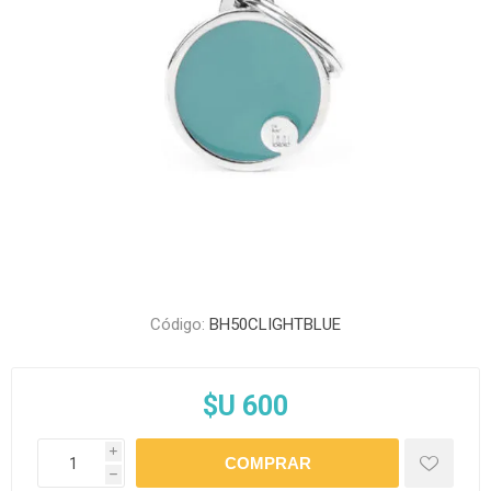
Código:
BH50CLIGHTBLUE
$U 600
i
h