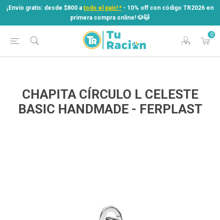
¡Envío gratis: desde $800 a
todo el país! *
- 10% off con código TR2026 en
primera compra online! ​🐶​🐱
0
¡Envío gratis: desde $800 a
todo el país! *
- 10% off con código TR2026 en
primera compra online! ​🐶​🐱
CHAPITA CÍRCULO L CELESTE
BASIC HANDMADE - FERPLAST