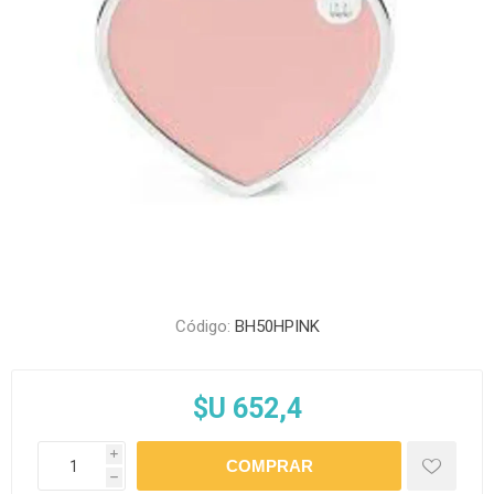
Código:
BH50HPINK
$U 652,4
i
h