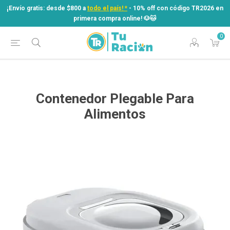
¡Envío gratis: desde $800 a
todo el país! *
- 10% off con código TR2026 en
primera compra online! ​🐶​🐱
0
¡Envío gratis: desde $800 a
todo el país! *
- 10% off con código TR2026 en
primera compra online! ​🐶​🐱
Contenedor Plegable Para
Alimentos