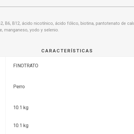
B2, B6, B12, ácido nicotínico, ácido fólico, biotina, pantotenato de calc
re, manganeso, yodo y selenio.
CARACTERÍSTICAS
FINOTRATO
Perro
10.1 kg
10.1 kg