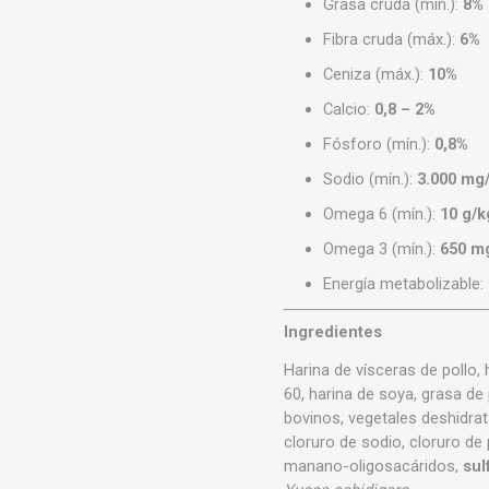
Grasa cruda (mín.):
8%
Fibra cruda (máx.):
6%
Ceniza (máx.):
10%
Calcio:
0,8 – 2%
Fósforo (mín.):
0,8%
Sodio (mín.):
3.000 mg
Omega 6 (mín.):
10 g/k
Omega 3 (mín.):
650 m
Energía metabolizable:
Ingredientes
Harina de vísceras de pollo, 
60, harina de soya, grasa de
bovinos, vegetales deshidrat
cloruro de sodio, cloruro de
manano-oligosacáridos,
sul