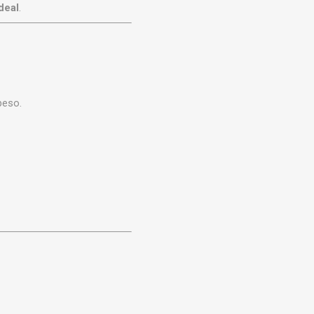
deal
.
peso.