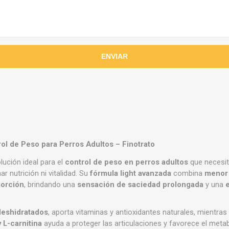
trol de Peso para Perros Adultos
–
Finotrato
lución ideal para el
control de peso en perros adultos
que necesit
ar nutrición ni vitalidad. Su
fórmula light avanzada
combina
menor 
sorción
, brindando una
sensación de saciedad prolongada
y una
deshidratados
, aporta vitaminas y antioxidantes naturales, mientras
 L-carnitina
ayuda a proteger las articulaciones y favorece el metab