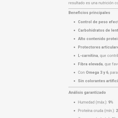
resultado es una nutrición 
Beneficios principales
Control de peso efec
Carbohidratos de len
Alto contenido prote
Protectores articular
L-carnitina
, que contr
Fibra elevada
, que fav
Con
Omega 3 y 6
, para
Sin colorantes artific
Análisis garantizado
Humedad (máx.):
9%
Proteína cruda (mín.):