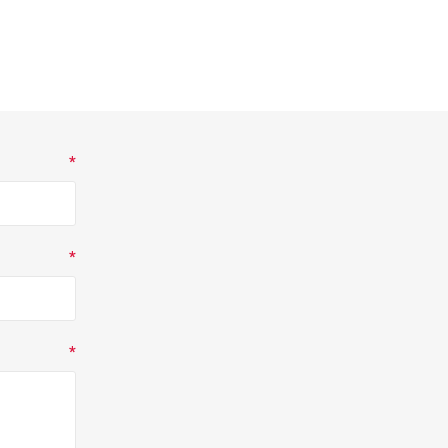
*
*
*