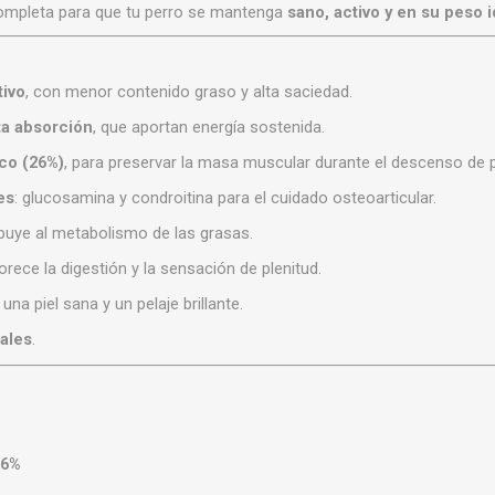
completa para que tu perro se mantenga
sano, activo y en su peso i
tivo
, con menor contenido graso y alta saciedad.
ta absorción
, que aportan energía sostenida.
ico (26%)
, para preservar la masa muscular durante el descenso de 
es
: glucosamina y condroitina para el cuidado osteoarticular.
ibuye al metabolismo de las grasas.
orece la digestión y la sensación de plenitud.
 una piel sana y un pelaje brillante.
iales
.
26%