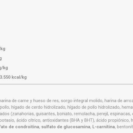
/kg
g
g/kg
3.550 kcal/kg
harina de carne y hueso de res, sorgo integral molido, harina de arro
 pollo, hígado de cerdo hidrolizado, hígado de pollo hidrolizado, hem
ados (zanahorias, guisantes, boniato, remolacha, perejil, espinacas, 
 potasio, ácido cítrico, antioxidantes (BHA y BHT), ácido propiónico
fato de condroitina
,
sulfato de glucosamina
,
L-carnitina
, bentoni