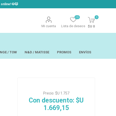
line! ​🐶​🐱
(0)
0
Mi cuenta
Lista de deseos
$U 0
NGE / TOW
N&D / MATISSE
PROMOS
ENVÍOS
t
Laor
USAPET
Precio:
$U 1.757
Hill´s
TOW - Taste of
eo
Ropa
the Wild
Con descuento:
$U
 y Aseo
Brain Plus
1.669,15
os y
Monge
rios y Bandejas
Big Boss
tos
Pro Pac