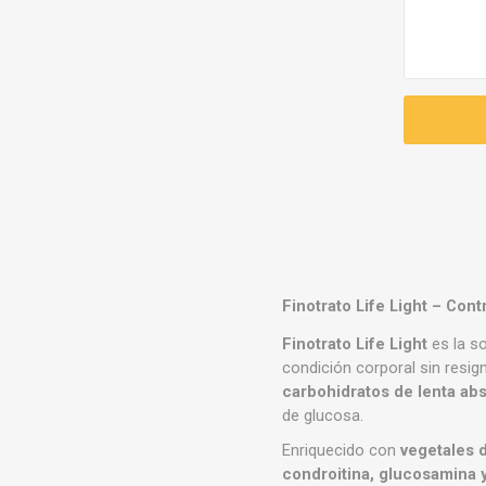
Finotrato Life Light – Con
Finotrato Life Light
es la so
condición corporal sin resign
carbohidratos de lenta ab
de glucosa.
Enriquecido con
vegetales 
condroitina, glucosamina y