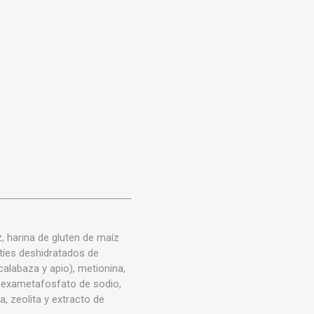
z, harina de gluten de maíz
atíes deshidratados de
calabaza y apio), metionina,
, hexametafosfato de sodio,
ta, zeolita y extracto de