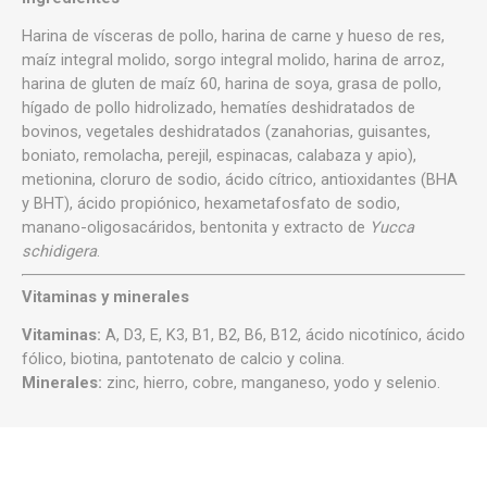
Harina de vísceras de pollo, harina de carne y hueso de res,
maíz integral molido, sorgo integral molido, harina de arroz,
harina de gluten de maíz 60, harina de soya, grasa de pollo,
hígado de pollo hidrolizado, hematíes deshidratados de
bovinos, vegetales deshidratados (zanahorias, guisantes,
boniato, remolacha, perejil, espinacas, calabaza y apio),
metionina, cloruro de sodio, ácido cítrico, antioxidantes (BHA
y BHT), ácido propiónico, hexametafosfato de sodio,
manano-oligosacáridos, bentonita y extracto de
Yucca
schidigera
.
Vitaminas y minerales
Vitaminas:
A, D3, E, K3, B1, B2, B6, B12, ácido nicotínico, ácido
fólico, biotina, pantotenato de calcio y colina.
Minerales:
zinc, hierro, cobre, manganeso, yodo y selenio.