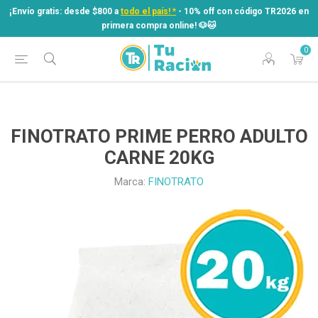
¡Envío gratis: desde $800 a
todo el país! *
- 10% off con código TR2026 en
primera compra online! ​🐶​🐱
0
¡Envío gratis: desde $800 a
todo el país! *
- 10% off con código TR2026 en
primera compra online! ​🐶​🐱
FINOTRATO PRIME PERRO ADULTO
CARNE 20KG
Marca:
FINOTRATO