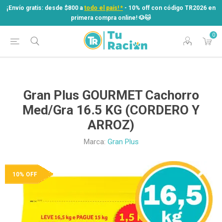
¡Envío gratis: desde $800 a
todo el país! *
- 10% off con código TR2026 en
primera compra online! ​🐶​🐱
0
¡Envío gratis: desde $800 a
todo el país! *
- 10% off con código TR2026 en
primera compra online! ​🐶​🐱
Gran Plus GOURMET Cachorro
Med/Gra 16.5 KG (CORDERO Y
ARROZ)
Marca:
Gran Plus
10% OFF