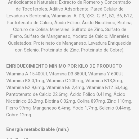
Antioxidantes Naturales: Extracto de Romero y Concentrado
de Tocoferoles; Aditivo Adsorbente: Pared Celular de
Levadura y Bentonita; Vitaminas: A, D3, Y,K3, C, B1, B2, B6, B12,
Pantotenato de Calcio, Ácido Fólico, Ácido Nicotínico, Biotina,
Cloruro de Colina; Minerales: Sulfato de Zinc, Sulfato de
Fierro, Sulfato de Manganeso, Yodato de Calcio; Minerales
Quelatados: Proteinato de Manganeso, Levadura Enriquecida
con Selenio, Proteinato de Zinc, Proteinato de Cobre).
ENRIQUECIMIENTO MÍNIMO POR KILO DE PRODUCTO
Vitamina A 15.400UI, Vitamina D3 880UI, Vitamina Y 600UI,
Vitamina K3 0,1mg, Vitamina C 200mg, Vitamina B13,3mg,
Vitamina B2 9,6mg, Vitamina B6 2,4mg, Vitamina B12 53,4μg,
Pantotenato de Calcio 22,6mg, Ácido Fólico 0,41mg, Ácido
Nicotínico 26,2mg, Biotina 0,02mg, Colina 897mg, Zinc 110mg,
Fierro 97mg, Manganeso 6,4mg, Yodo 1,7mg, Selenio 0,44mg,
Cobre 12mg.
Energía metabolizable (mín.)