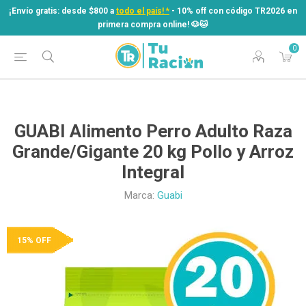
¡Envío gratis: desde $800 a
todo el país! *
- 10% off con código TR2026 en
primera compra online! ​🐶​🐱
0
¡Envío gratis: desde $800 a
todo el país! *
- 10% off con código TR2026 en
primera compra online! ​🐶​🐱
GUABI Alimento Perro Adulto Raza
Grande/Gigante 20 kg Pollo y Arroz
Integral
Marca:
Guabi
15% OFF