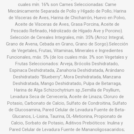
cuales mín. 16% son Carnes Seleccionadas: Carne
Mecánicamente Separada de Pollo y Hígado de Pollo; Harina
de Vísceras de Aves, Harina de Chicharrón, Huevo en Polvo,
Aceite de Vísceras de Aves, Grasa Porcina, Aceite de
Pescado Refinado, Hidrolizado de Hígado Ave y Porcino).
Selección de Cereales Integrales, mín. 35% (Arroz Integral,
Grano de Avena, Cebada en Grano, Grano de Sorgo).Selección
de Vegetales, Frutas, Vitaminas, Minerales e Ingredientes
Funcionales, máx. 5% (de los cuales máx. 3% son Vegetales y
Frutas Seleccionados: Arveja, Brócolis Deshidratado,
Espinaca Deshidratada, Zanahoria Deshidratada, Arándano
Deshidratado “Blueberry”, Mora Deshidratada, Manzana
Deshidratada, Mango Deshidratado, Pulpa de Betarraga,
Harina de Alga Schizochytrium sp.,Semilla de Psyllium,
Levadura Seca de Cervecería, Aceite de Linaza; Cloruro de
Potasio, Carbonato de Calcio, Sulfato de Condroitina, Sulfato
de Glucosamina, Pared Celular de Levadura Fuente de Beta-
Glucanos, L-Lisina, Taurina, DL-Metionina, Propionato de
Calcio, Sorbato de Potasio, Aditivos Prebióticos: Inulina y
Pared Celular de Levadura Fuente de Mananoligosacaridos;