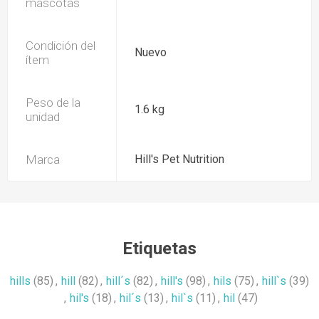
mascotas
Condición del
Nuevo
ítem
Peso de la
1.6 kg
unidad
Marca
Hill's Pet Nutrition
Etiquetas
hills
(85)
,
hill
(82)
,
hill´s
(82)
,
hill's
(98)
,
hils
(75)
,
hill`s
(39)
,
hil's
(18)
,
hil´s
(13)
,
hil`s
(11)
,
hil
(47)