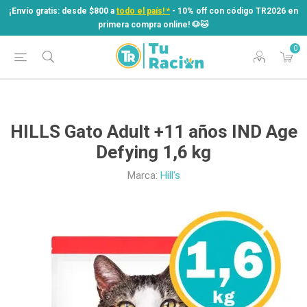
¡Envío gratis: desde $800 a
todo el país! *
- 10% off con código TR2026 en
primera compra online! ​🐶​🐱
0
¡Envío gratis: desde $800 a
todo el país! *
- 10% off con código TR2026 en
primera compra online! ​🐶​🐱
HILLS Gato Adult +11 años IND Age
Defying 1,6 kg
Marca:
Hill's