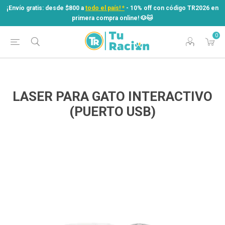
¡Envío gratis: desde $800 a
todo el país! *
- 10% off con código TR2026 en
primera compra online! ​🐶​🐱
0
¡Envío gratis: desde $800 a
todo el país! *
- 10% off con código TR2026 en
primera compra online! ​🐶​🐱
LASER PARA GATO INTERACTIVO
(PUERTO USB)