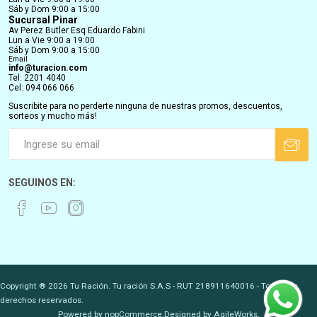
Sáb y Dom 9:00 a 15:00
Sucursal Pinar
Av Perez Butler Esq Eduardo Fabini
Lun a Vie 9:00 a 19:00
Sáb y Dom 9:00 a 15:00
Email
info@turacion.com
Tel: 2201 4040
Cel: 094 066 066
Suscribite para no perderte ninguna de nuestras promos, descuentos,
sorteos y mucho más!
SEGUINOS EN:
Copyright ® 2026 Tu Ración. Tu ración S.A.S - RUT 218911640016 - Todos los
derechos reservados.
Powered by
nopCommerce.
Designed by
AgileWorks.