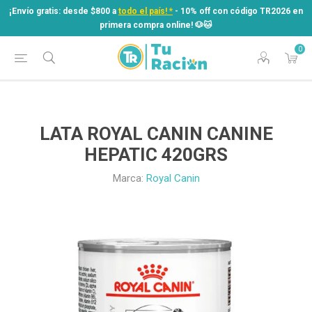
¡Envío gratis: desde $800 a
todo el país! *
- 10% off con código TR2026 en
primera compra online! ​🐶​🐱
0
¡Envío gratis: desde $800 a
todo el país! *
- 10% off con código TR2026 en
primera compra online! ​🐶​🐱
LATA ROYAL CANIN CANINE
HEPATIC 420GRS
Marca:
Royal Canin