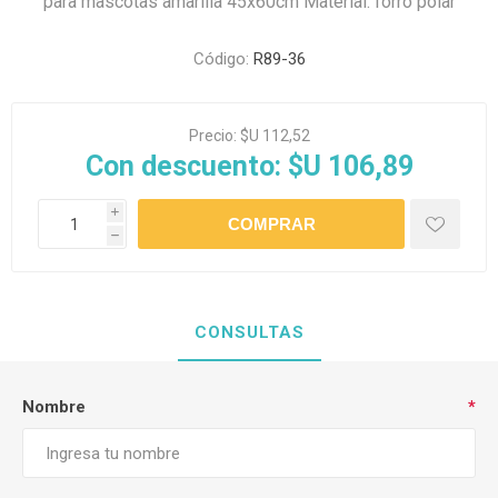
para mascotas amarilla 45x60cm Material: forro polar
Código:
R89-36
Precio:
$U 112,52
Con descuento:
$U 106,89
i
h
CONSULTAS
Nombre
*