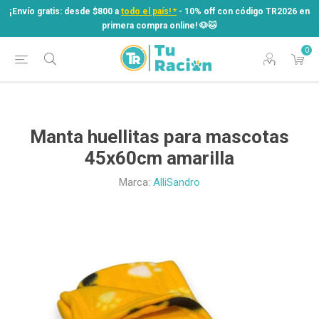
¡Envío gratis: desde $800 a
todo el país! *
- 10% off con código TR2026 en
primera compra online! ​🐶​🐱
0
¡Envío gratis: desde $800 a
todo el país! *
- 10% off con código TR2026 en
primera compra online! ​🐶​🐱
Manta huellitas para mascotas
45x60cm amarilla
Marca:
AlliSandro