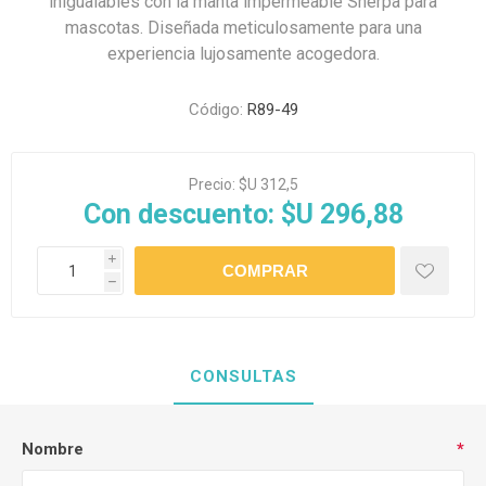
inigualables con la manta impermeable Sherpa para
mascotas. Diseñada meticulosamente para una
experiencia lujosamente acogedora.
Código:
R89-49
Precio:
$U 312,5
Con descuento:
$U 296,88
i
h
CONSULTAS
Nombre
*