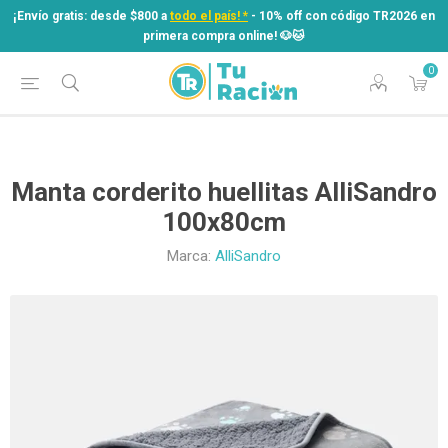
¡Envío gratis: desde $800 a
todo el país! *
- 10% off con código TR2026 en
primera compra online! ​🐶​🐱
0
¡Envío gratis: desde $800 a
todo el país! *
- 10% off con código TR2026 en
primera compra online! ​🐶​🐱
Manta corderito huellitas AlliSandro
100x80cm
Marca:
AlliSandro