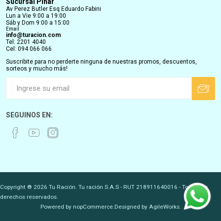
Sucursal Pinar
Av Perez Butler Esq Eduardo Fabini
Lun a Vie 9:00 a 19:00
Sáb y Dom 9:00 a 15:00
Email
info@turacion.com
Tel: 2201 4040
Cel: 094 066 066
Suscribite para no perderte ninguna de nuestras promos, descuentos,
sorteos y mucho más!
SEGUINOS EN:
Copyright ® 2026 Tu Ración. Tu ración S.A.S - RUT 218911640016 - Todos los
derechos reservados.
Powered by
nopCommerce.
Designed by
AgileWorks.