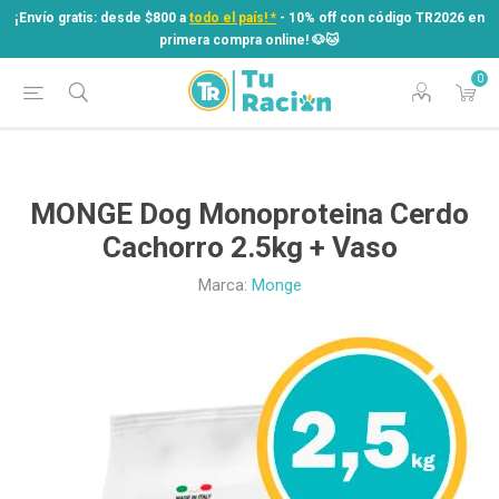
¡Envío gratis: desde $800 a
todo el país! *
- 10% off con código TR2026 en
primera compra online! ​🐶​🐱
0
¡Envío gratis: desde $800 a
todo el país! *
- 10% off con código TR2026 en
primera compra online! ​🐶​🐱
MONGE Dog Monoproteina Cerdo
Cachorro 2.5kg + Vaso
Marca:
Monge