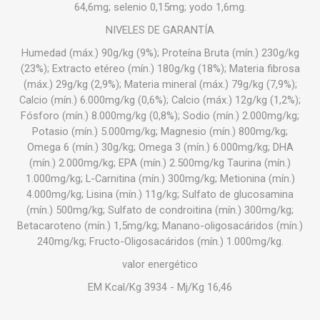
64,6mg; selenio 0,15mg; yodo 1,6mg.
NIVELES DE GARANTÍA
Humedad (máx.) 90g/kg (9%); Proteína Bruta (mín.) 230g/kg
(23%); Extracto etéreo (mín.) 180g/kg (18%); Materia fibrosa
(máx.) 29g/kg (2,9%); Materia mineral (máx.) 79g/kg (7,9%);
Calcio (mín.) 6.000mg/kg (0,6%); Calcio (máx.) 12g/kg (1,2%);
Fósforo (mín.) 8.000mg/kg (0,8%); Sodio (mín.) 2.000mg/kg;
Potasio (mín.) 5.000mg/kg; Magnesio (mín.) 800mg/kg;
Omega 6 (mín.) 30g/kg; Omega 3 (mín.) 6.000mg/kg; DHA
(mín.) 2.000mg/kg; EPA (mín.) 2.500mg/kg Taurina (mín.)
1.000mg/kg; L-Carnitina (mín.) 300mg/kg; Metionina (mín.)
4.000mg/kg; Lisina (mín.) 11g/kg; Sulfato de glucosamina
(mín.) 500mg/kg; Sulfato de condroitina (mín.) 300mg/kg;
Betacaroteno (mín.) 1,5mg/kg; Manano-oligosacáridos (mín.)
240mg/kg; Fructo-Oligosacáridos (mín.) 1.000mg/kg.
valor energético
EM Kcal/Kg 3934 - Mj/Kg 16,46