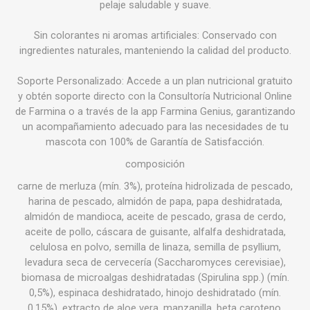
pelaje saludable y suave.
Sin colorantes ni aromas artificiales: Conservado con
ingredientes naturales, manteniendo la calidad del producto.
Soporte Personalizado: Accede a un plan nutricional gratuito
y obtén soporte directo con la Consultoría Nutricional Online
de Farmina o a través de la app Farmina Genius, garantizando
un acompañamiento adecuado para las necesidades de tu
mascota con 100% de Garantía de Satisfacción.
composición
carne de merluza (mín. 3%), proteína hidrolizada de pescado,
harina de pescado, almidón de papa, papa deshidratada,
almidón de mandioca, aceite de pescado, grasa de cerdo,
aceite de pollo, cáscara de guisante, alfalfa deshidratada,
celulosa en polvo, semilla de linaza, semilla de psyllium,
levadura seca de cervecería (Saccharomyces cerevisiae),
biomasa de microalgas deshidratadas (Spirulina spp.) (mín.
0,5%), espinaca deshidratado, hinojo deshidratado (mín.
0,15%), extracto de aloe vera, manzanilla, beta caroteno,