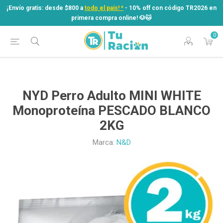
¡Envío gratis: desde $800 a
todo el país! *
- 10% off con código TR2026 en
primera compra online! ​🐶​🐱
0
¡Envío gratis: desde $800 a
todo el país! *
- 10% off con código TR2026 en
primera compra online! ​🐶​🐱
NYD Perro Adulto MINI WHITE
Monoproteína PESCADO BLANCO
2KG
Marca:
N&D