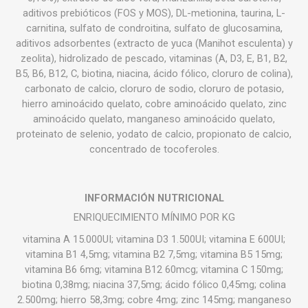
aditivos prebióticos (FOS y MOS), DL-metionina, taurina, L-
carnitina, sulfato de condroitina, sulfato de glucosamina,
aditivos adsorbentes (extracto de yuca (Manihot esculenta) y
zeolita), hidrolizado de pescado, vitaminas (A, D3, E, B1, B2,
B5, B6, B12, C, biotina, niacina, ácido fólico, cloruro de colina),
carbonato de calcio, cloruro de sodio, cloruro de potasio,
hierro aminoácido quelato, cobre aminoácido quelato, zinc
aminoácido quelato, manganeso aminoácido quelato,
proteinato de selenio, yodato de calcio, propionato de calcio,
concentrado de tocoferoles.
INFORMACIÓN NUTRICIONAL
ENRIQUECIMIENTO MÍNIMO POR KG
vitamina A 15.000UI; vitamina D3 1.500UI; vitamina E 600UI;
vitamina B1 4,5mg; vitamina B2 7,5mg; vitamina B5 15mg;
vitamina B6 6mg; vitamina B12 60mcg; vitamina C 150mg;
biotina 0,38mg; niacina 37,5mg; ácido fólico 0,45mg; colina
2.500mg; hierro 58,3mg; cobre 4mg; zinc 145mg; manganeso