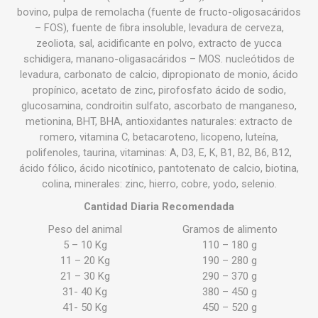
bovino, pulpa de remolacha (fuente de fructo-oligosacáridos
– FOS), fuente de fibra insoluble, levadura de cerveza,
zeoliota, sal, acidificante en polvo, extracto de yucca
schidigera, manano-oligasacáridos – MOS. nucleótidos de
levadura, carbonato de calcio, dipropionato de monio, ácido
propínico, acetato de zinc, pirofosfato ácido de sodio,
glucosamina, condroitin sulfato, ascorbato de manganeso,
metionina, BHT, BHA, antioxidantes naturales: extracto de
romero, vitamina C, betacaroteno, licopeno, luteína,
polifenoles, taurina, vitaminas: A, D3, E, K, B1, B2, B6, B12,
ácido fólico, ácido nicotínico, pantotenato de calcio, biotina,
colina, minerales: zinc, hierro, cobre, yodo, selenio.
Cantidad Diaria Recomendada
Peso del animal
Gramos de alimento
5 – 10 Kg
110 – 180 g
11 – 20 Kg
190 – 280 g
21 – 30 Kg
290 – 370 g
31- 40 Kg
380 – 450 g
41- 50 Kg
450 – 520 g