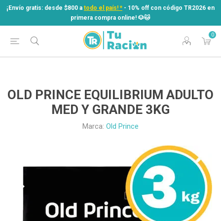
¡Envío gratis: desde $800 a
todo el país! *
- 10% off con código TR2026 en
primera compra online! ​🐶​🐱
0
¡Envío gratis: desde $800 a
todo el país! *
- 10% off con código TR2026 en
primera compra online! ​🐶​🐱
OLD PRINCE EQUILIBRIUM ADULTO
MED Y GRANDE 3KG
Marca:
Old Prince