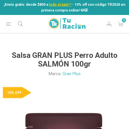
¡Envío gratis: desde $800 a
todo el país! *
- 10% off con código TR2026 en
primera compra online! ​🐶​🐱
0
¡Envío gratis: desde $800 a
todo el país! *
- 10% off con código TR2026 en
primera compra online! ​🐶​🐱
Salsa GRAN PLUS Perro Adulto
SALMÓN 100gr
Marca:
Gran Plus
10% OFF